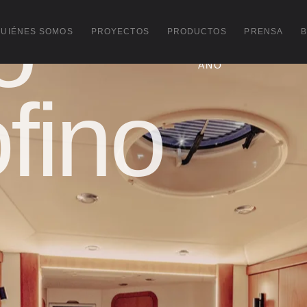
o
PROYECTO
UBICACIÓN
QUIÉNES SOMOS
PROYECTOS
PRODUCTOS
PRENSA
Ibiza
AÑO
fino